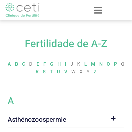
Fertilidade de A-Z
A
B
C
D
E
F
G
H
I
J
K
L
M
N
O
P
Q
R
S
T
U
V
W
X
Y
Z
A
Asthénozoospermie