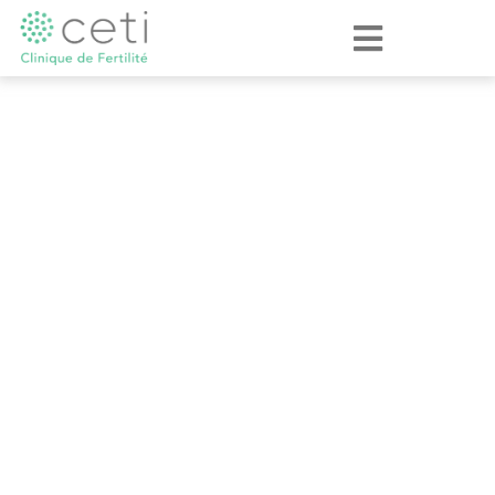
Cryoconservation
d'Embryons